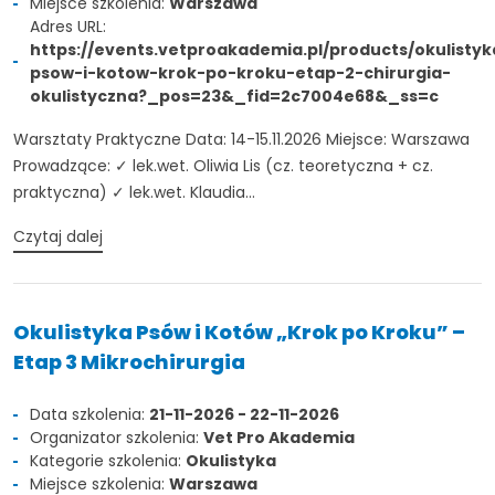
Miejsce szkolenia:
Warszawa
Adres URL:
https://events.vetproakademia.pl/products/okulistyk
psow-i-kotow-krok-po-kroku-etap-2-chirurgia-
okulistyczna?_pos=23&_fid=2c7004e68&_ss=c
Warsztaty Praktyczne Data: 14-15.11.2026 Miejsce: Warszawa
Prowadzące: ✓ lek.wet. Oliwia Lis (cz. teoretyczna + cz.
praktyczna) ✓ lek.wet. Klaudia...
Czytaj dalej
Okulistyka Psów i Kotów „Krok po Kroku” –
Etap 3 Mikrochirurgia
Data szkolenia:
21-11-2026 - 22-11-2026
Organizator szkolenia:
Vet Pro Akademia
Kategorie szkolenia:
Okulistyka
TAK, JESTEM PROFESIONALISTĄ
Miejsce szkolenia:
Warszawa