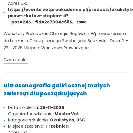
Adres URL:
Nie jestem profesionalistą
https://events.vetproakademia.pl/products/okulistyk
psow-i-kotow-stopien-iii?
_pos=24&_fid=2c7004e68&_ss=c
Warsztaty Praktyczne Chirurgia Rogówki z Wprowadzeniem
do Leczenia Chirurgicznego Zwichnięcia Soczewki Data: 21-
22.11.2026 Miejsce: Warszawa Prowadzące:...
Czytaj dalej
Ultrasonografia gałki ocznej małych
zwierząt dla początkujących
Data szkolenia:
28-11-2026
Organizator szkolenia:
MasterVet
Kategorie szkolenia:
Okulistyka, USG
Miejsce szkolenia:
Trzebnica
Adres URL: