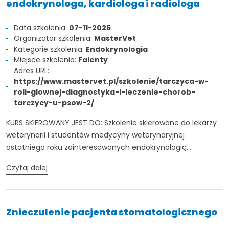
endokrynologa, kardiologa i radiologa
Data szkolenia:
07-11-2026
Organizator szkolenia:
MasterVet
Kategorie szkolenia:
Endokrynologia
Miejsce szkolenia:
Falenty
Adres URL:
https://www.mastervet.pl/szkolenie/tarczyca-w-
roli-glownej-diagnostyka-i-leczenie-chorob-
tarczycy-u-psow-2/
KURS SKIEROWANY JEST DO: Szkolenie skierowane do lekarzy
weterynarii i studentów medycyny weterynaryjnej
ostatniego roku zainteresowanych endokrynologią,...
Czytaj dalej
Znieczulenie pacjenta stomatologicznego