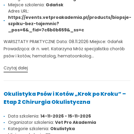
Miejsce szkolenia:
Gdańsk
Adres URL:
https://events.vetproakademia.pl/products/biopsje-
szpiku-bez-tajemnic?
_pos=6&_fid=7c6b0b659&_ss=c
WARSZTATY PRAKTYCZNE Data: 08.11.2026 Miejsce: Gdańsk
Prowadząca: dr n. wet. Katarzyna Mróz specjalistka chorób
psów i kotów, hematolog, hematoonkolog...
Czytaj dalej
Okulistyka Psów i Kotów „Krok po Kroku” –
Etap 2 Chirurgia Okulistyczna
Data szkolenia:
14-11-2026 - 15-11-2026
Organizator szkolenia:
Vet Pro Akademia
Kategorie szkolenia:
Okulistyka