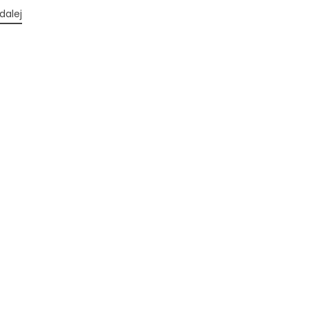
dalej
TAK, JESTEM PROFESIONALISTĄ
Nie jestem profesionalistą