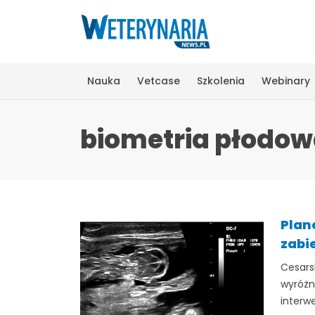
Nauka
Vetcase
Szkolenia
Webinary
biometria płodo
Plan
zabi
Cesars
wyróżn
interwe