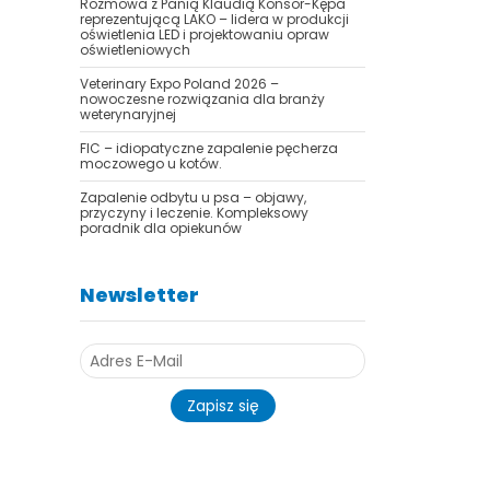
Rozmowa z Panią Klaudią Konsor-Kępa
reprezentującą LAKO – lidera w produkcji
oświetlenia LED i projektowaniu opraw
oświetleniowych
Veterinary Expo Poland 2026 –
nowoczesne rozwiązania dla branży
weterynaryjnej
FIC – idiopatyczne zapalenie pęcherza
moczowego u kotów.
Zapalenie odbytu u psa – objawy,
przyczyny i leczenie. Kompleksowy
poradnik dla opiekunów
Newsletter
Zapisz się