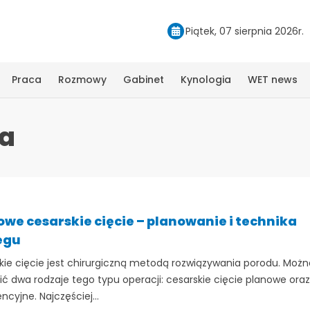
Piątek, 07 sierpnia 2026r.
Praca
Rozmowy
Gabinet
Kynologia
WET news
wa
owe cesarskie cięcie – planowanie i technika
egu
kie cięcie jest chirurgiczną metodą rozwiązywania porodu. Możn
ić dwa rodzaje tego typu operacji: cesarskie cięcie planowe oraz
ncyjne. Najczęściej...