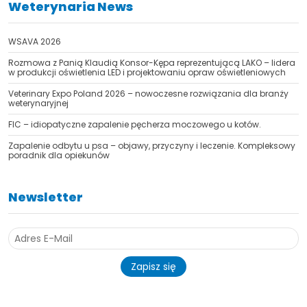
Weterynaria News
WSAVA 2026
Rozmowa z Panią Klaudią Konsor-Kępa reprezentującą LAKO – lidera
w produkcji oświetlenia LED i projektowaniu opraw oświetleniowych
TAK, JESTEM PROFESIONALISTĄ
Veterinary Expo Poland 2026 – nowoczesne rozwiązania dla branży
weterynaryjnej
Nie jestem profesionalistą
FIC – idiopatyczne zapalenie pęcherza moczowego u kotów.
Zapalenie odbytu u psa – objawy, przyczyny i leczenie. Kompleksowy
poradnik dla opiekunów
Newsletter
Zapisz się