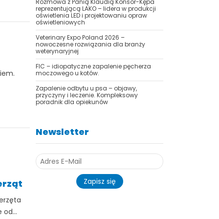
Rozmowa z Panią Klaudią Konsor-Kępa
reprezentującą LAKO – lidera w produkcji
oświetlenia LED i projektowaniu opraw
oświetleniowych
Veterinary Expo Poland 2026 –
nowoczesne rozwiązania dla branży
weterynaryjnej
FIC – idiopatyczne zapalenie pęcherza
iem.
moczowego u kotów.
Zapalenie odbytu u psa – objawy,
przyczyny i leczenie. Kompleksowy
poradnik dla opiekunów
Newsletter
Zapisz się
erząt
ierzęta
od...