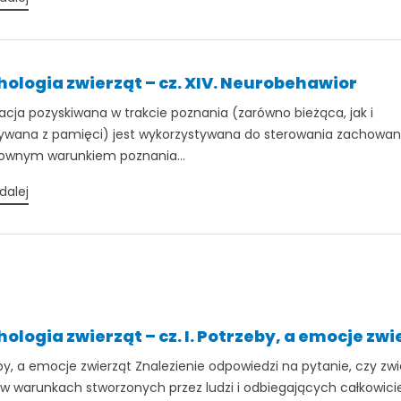
hologia zwierząt – cz. XIV. Neurobehawior
acja pozyskiwana w trakcie poznania (zarówno bieżąca, jak i
wana z pamięci) jest wykorzystywana do sterowania zachowan
ownym warunkiem poznania...
dalej
ologia zwierząt – cz. I. Potrzeby, a emocje zwi
TAK, JESTEM PROFESIONALISTĄ
by, a emocje zwierząt Znalezienie odpowiedzi na pytanie, czy zw
Nie jestem profesionalistą
 w warunkach stworzonych przez ludzi i odbiegających całkowicie 