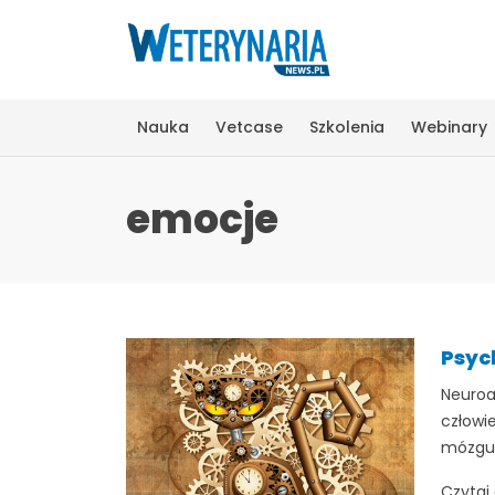
Nauka
Vetcase
Szkolenia
Webinary
emocje
Psyc
Neuroa
człowi
mózgu,.
Czytaj 