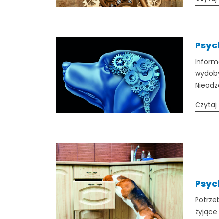
Psyc
Inform
wydoby
Nieodz
Czytaj 
Psych
Potrze
żyjące