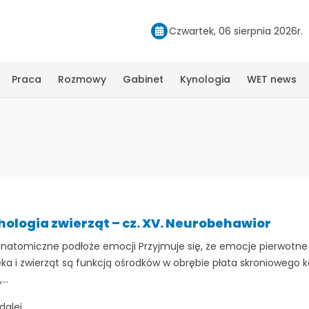
Czwartek, 06 sierpnia 2026r.
Praca
Rozmowy
Gabinet
Kynologia
WET news
hologia zwierząt – cz. XV. Neurobehawior
natomiczne podłoże emocji Przyjmuje się, że emocje pierwotne
eka i zwierząt są funkcją ośrodków w obrębie płata skroniowego k
..
dalej