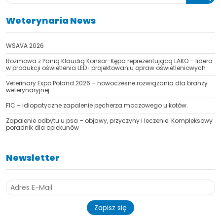
Weterynaria News
WSAVA 2026
Rozmowa z Panią Klaudią Konsor-Kępa reprezentującą LAKO – lidera
w produkcji oświetlenia LED i projektowaniu opraw oświetleniowych
TAK, JESTEM PROFESIONALISTĄ
Veterinary Expo Poland 2026 – nowoczesne rozwiązania dla branży
Nie jestem profesionalistą
weterynaryjnej
FIC – idiopatyczne zapalenie pęcherza moczowego u kotów.
Zapalenie odbytu u psa – objawy, przyczyny i leczenie. Kompleksowy
poradnik dla opiekunów
Newsletter
Zapisz się