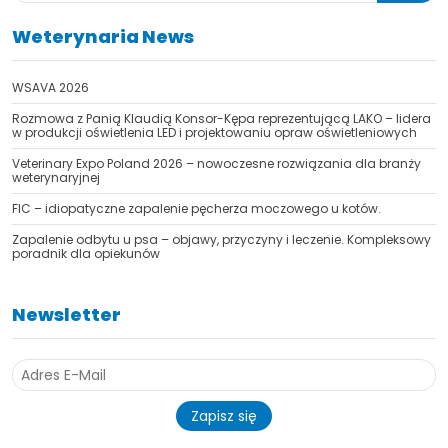
Weterynaria News
WSAVA 2026
Rozmowa z Panią Klaudią Konsor-Kępa reprezentującą LAKO – lidera
w produkcji oświetlenia LED i projektowaniu opraw oświetleniowych
TAK, JESTEM PROFESIONALISTĄ
Veterinary Expo Poland 2026 – nowoczesne rozwiązania dla branży
Nie jestem profesionalistą
weterynaryjnej
FIC – idiopatyczne zapalenie pęcherza moczowego u kotów.
Zapalenie odbytu u psa – objawy, przyczyny i leczenie. Kompleksowy
poradnik dla opiekunów
Newsletter
Zapisz się