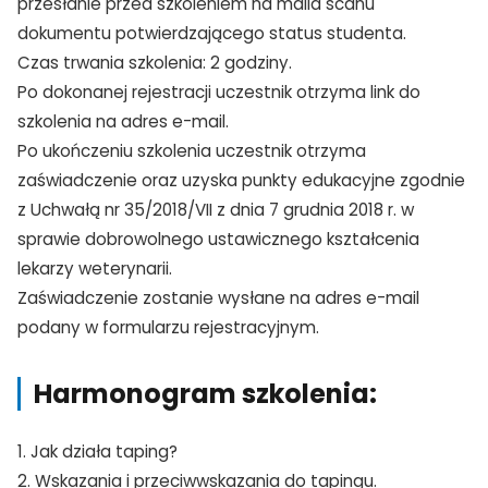
przesłanie przed szkoleniem na maila scanu
dokumentu potwierdzającego status studenta.
Czas trwania szkolenia: 2 godziny.
Po dokonanej rejestracji uczestnik otrzyma link do
szkolenia na adres e-mail.
Po ukończeniu szkolenia uczestnik otrzyma
zaświadczenie oraz uzyska punkty edukacyjne zgodnie
z Uchwałą nr 35/2018/VII z dnia 7 grudnia 2018 r. w
sprawie dobrowolnego ustawicznego kształcenia
lekarzy weterynarii.
Zaświadczenie zostanie wysłane na adres e-mail
podany w formularzu rejestracyjnym.
TAK, JESTEM PROFESIONALISTĄ
Nie jestem profesionalistą
Harmonogram szkolenia:
1. Jak działa taping?
2. Wskazania i przeciwwskazania do tapingu.