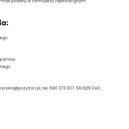
-mail podany w formularzu rejestracyjnym.
ia:
ego.
ogramów.
znego.
ynaria@pozytron.pl, tel. 690 373 037, 513 829 040.