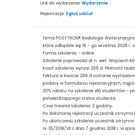
Link do wydarzenia:
Wydarzenie
Rejestracja:
Zgłoś udział
Firma POZYTRON® Radiologia Weterynaryjna z
które odbędzie się 16 – go września 2026 r. o
Forma szkolenia – online
Szkolenie poprowadzi dr n. wet. Wojciech Kin
Koszt szkolenia wynosi 269 zł. Płatność re
Faktura w kwocie 269 zł zostanie wystawion
podany w formularzu rejestracyjnym, najpó
20% rabatu na szkolenie dla studentów – p
potwierdzającego status studenta.
Czas trwania szkolenia: 2 godziny.
Po dokonanej rejestracji uczestnik otrzyma l
Po ukończeniu szkolenia uczestnik otrzyma
nr 35/2018/VII z dnia 7 grudnia 2018 r. w sp