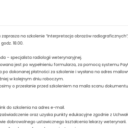
aprasza na szkolenie ”Interpretacja obrazów radiograficznych”
 godz. 18.00.
da – specjalista radiologii weterynaryjnej.
alizowana jest po wypełnieniu formularza, za pomocą systemu Pay
a po dokonanej płatności za szkolenie i wysłana na adres mailow
źniej w kolejnym dniu roboczym.
rosimy o przesłanie przed szkoleniem na maila scanu dokument
TAK, JESTEM PROFESIONALISTĄ
ink do szkolenia na adres e-mail.
Nie jestem profesionalistą
 zaświadczenie oraz uzyska punkty edukacyjne zgodnie z Uchwał
rawie dobrowolnego ustawicznego kształcenia lekarzy weterynarii.