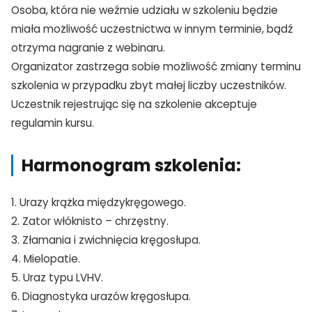
Osoba, która nie weźmie udziału w szkoleniu będzie
miała możliwość uczestnictwa w innym terminie, bądź
TAK, JESTEM PROFESIONALISTĄ
otrzyma nagranie z webinaru.
Nie jestem profesionalistą
Organizator zastrzega sobie możliwość zmiany terminu
szkolenia w przypadku zbyt małej liczby uczestników.
Uczestnik rejestrując się na szkolenie akceptuje
regulamin kursu.
Harmonogram szkolenia:
1. Urazy krążka międzykręgowego.
2. Zator włóknisto – chrzęstny.
3. Złamania i zwichnięcia kręgosłupa.
4. Mielopatie.
5. Uraz typu LVHV.
6. Diagnostyka urazów kręgosłupa.