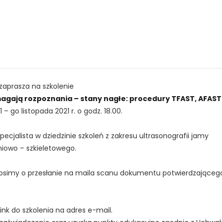
aprasza na szkolenie
magają rozpoznania – stany nagłe: procedury TFAST, AFAST
1 – go listopada 2021 r. o godz. 18.00.
specjalista w dziedzinie szkoleń z zakresu ultrasonografii jamy
śniowo – szkieletowego.
rosimy o przesłanie na maila scanu dokumentu potwierdzająceg
ink do szkolenia na adres e-mail.