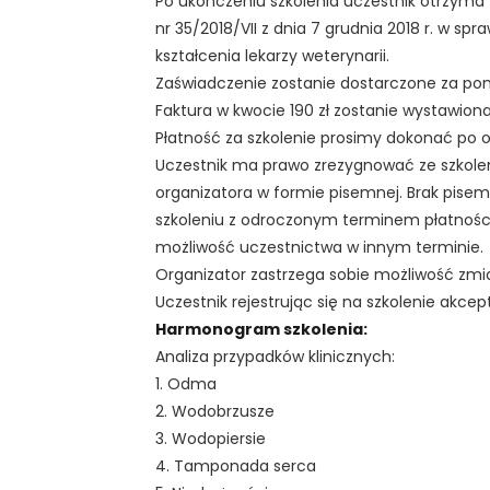
Po ukończeniu szkolenia uczestnik otrzyma
nr 35/2018/VII z dnia 7 grudnia 2018 r. w s
kształcenia lekarzy weterynarii.
Zaświadczenie zostanie dostarczone za po
Faktura w kwocie 190 zł zostanie wystawion
Płatność za szkolenie prosimy dokonać po 
Uczestnik ma prawo zrezygnować ze szkole
organizatora w formie pisemnej. Brak pisemn
szkoleniu z odroczonym terminem płatności.
możliwość uczestnictwa w innym terminie.
Organizator zastrzega sobie możliwość zmia
Uczestnik rejestrując się na szkolenie akcep
Harmonogram szkolenia:
Analiza przypadków klinicznych:
1. Odma
2. Wodobrzusze
3. Wodopiersie
4. Tamponada serca