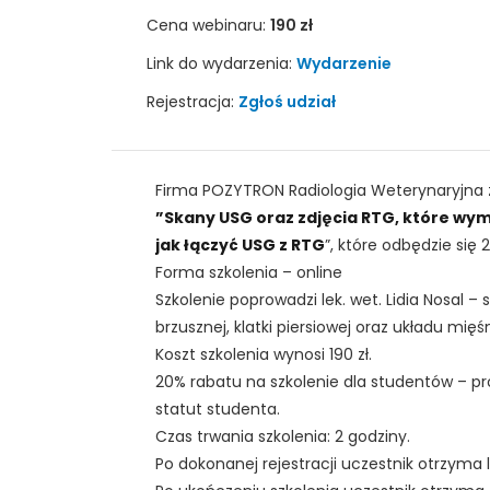
Cena webinaru:
190 zł
Link do wydarzenia:
Wydarzenie
Rejestracja:
Zgłoś udział
Firma POZYTRON Radiologia Weterynaryjna z
”Skany USG oraz zdjęcia RTG, które wy
jak łączyć USG z RTG
”, które odbędzie się 2
Forma szkolenia – online
Szkolenie poprowadzi lek. wet. Lidia Nosal – 
brzusznej, klatki piersiowej oraz układu mię
Koszt szkolenia wynosi 190 zł.
20% rabatu na szkolenie dla studentów – p
statut studenta.
Czas trwania szkolenia: 2 godziny.
Po dokonanej rejestracji uczestnik otrzyma l