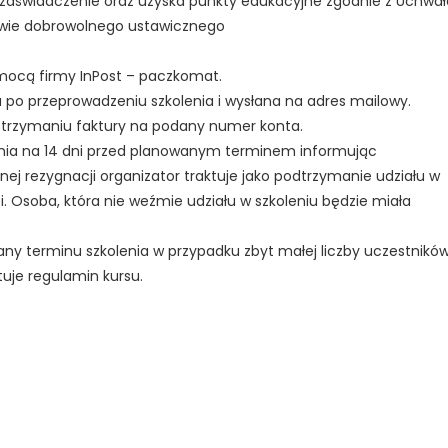
 zaświadczenie oraz uzyska punkty edukacyjne zgodnie z Uchwał
TAK, JESTEM PROFESIONALISTĄ
prawie dobrowolnego ustawicznego
Nie jestem profesionalistą
mocą firmy InPost – paczkomat.
a po przeprowadzeniu szkolenia i wysłana na adres mailowy.
otrzymaniu faktury na podany numer konta.
nia na 14 dni przed planowanym terminem informując
ej rezygnacji organizator traktuje jako podtrzymanie udziału w
 Osoba, która nie weźmie udziału w szkoleniu będzie miała
ny terminu szkolenia w przypadku zbyt małej liczby uczestników
tuje regulamin kursu.