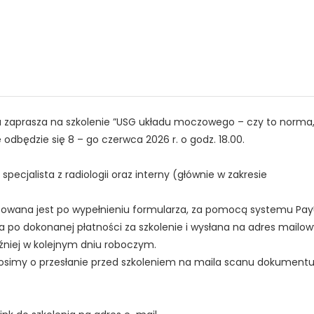
 zaprasza na szkolenie ”USG układu moczowego – czy to norma
 odbędzie się 8 – go czerwca 2026 r. o godz. 18.00.
specjalista z radiologii oraz interny (głównie w zakresie
alizowana jest po wypełnieniu formularza, za pomocą systemu Pay
a po dokonanej płatności za szkolenie i wysłana na adres mailow
TAK, JESTEM PROFESIONALISTĄ
źniej w kolejnym dniu roboczym.
Nie jestem profesionalistą
rosimy o przesłanie przed szkoleniem na maila scanu dokument