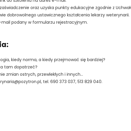
ink do szkolenia na adres e-mail.
 zaświadczenie oraz uzyska punkty edukacyjne zgodnie z Uchwał
rawie dobrowolnego ustawicznego kształcenia lekarzy weterynarii.
-mail podany w formularzu rejestracyjnym.
ia:
gia, kiedy norma, a kiedy przejmować się bardziej?
a tam dopatrzeć?
ie zmian ostrych, przewlekłych i innych…
ynaria@pozytron.pl, tel. 690 373 037, 513 829 040.