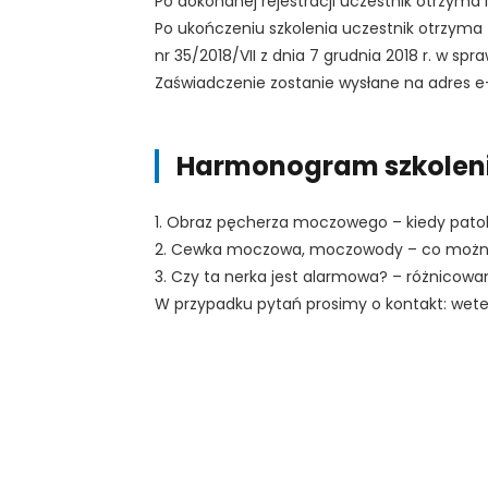
Po dokonanej rejestracji uczestnik otrzyma l
Po ukończeniu szkolenia uczestnik otrzyma
nr 35/2018/VII z dnia 7 grudnia 2018 r. w sp
Zaświadczenie zostanie wysłane na adres e
Harmonogram szkolen
1. Obraz pęcherza moczowego – kiedy patolo
2. Cewka moczowa, moczowody – co możn
3. Czy ta nerka jest alarmowa? – różnicowan
W przypadku pytań prosimy o kontakt: weter