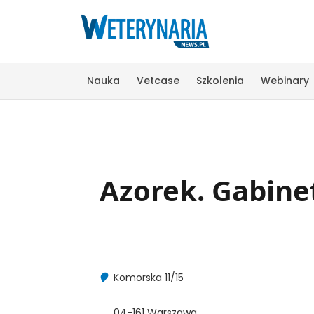
Nauka
Vetcase
Szkolenia
Webinary
Azorek. Gabine
Komorska 11/15
04-161 Warszawa