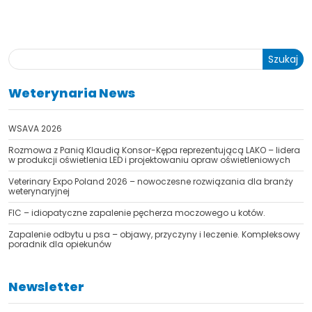
Szukaj
Weterynaria News
WSAVA 2026
TAK, JESTEM PROFESIONALISTĄ
Rozmowa z Panią Klaudią Konsor-Kępa reprezentującą LAKO – lidera
Nie jestem profesionalistą
w produkcji oświetlenia LED i projektowaniu opraw oświetleniowych
Veterinary Expo Poland 2026 – nowoczesne rozwiązania dla branży
weterynaryjnej
FIC – idiopatyczne zapalenie pęcherza moczowego u kotów.
Zapalenie odbytu u psa – objawy, przyczyny i leczenie. Kompleksowy
poradnik dla opiekunów
Newsletter