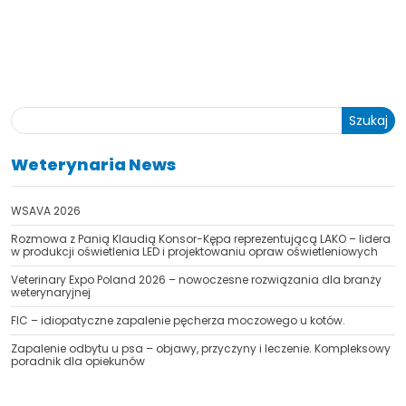
Szukaj
Weterynaria News
TAK, JESTEM PROFESIONALISTĄ
WSAVA 2026
Nie jestem profesionalistą
Rozmowa z Panią Klaudią Konsor-Kępa reprezentującą LAKO – lidera
w produkcji oświetlenia LED i projektowaniu opraw oświetleniowych
Veterinary Expo Poland 2026 – nowoczesne rozwiązania dla branży
weterynaryjnej
FIC – idiopatyczne zapalenie pęcherza moczowego u kotów.
Zapalenie odbytu u psa – objawy, przyczyny i leczenie. Kompleksowy
poradnik dla opiekunów