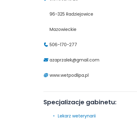
96-325 Radziejowice
Mazowieckie
506-170-277
azaprzalek@gmail.com
www.wetpodlipa.pl
Specjalizacje gabinetu:
Lekarz weterynarii