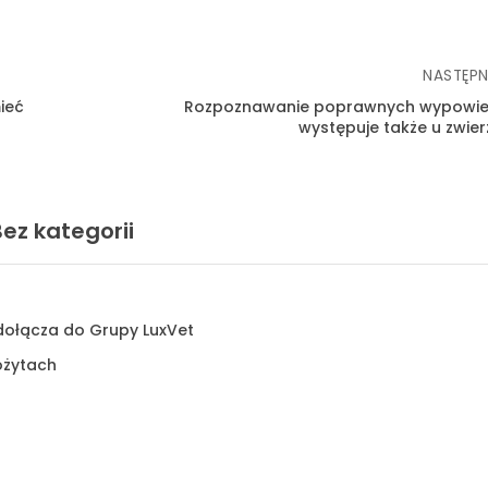
NASTĘPN
TAK, JESTEM PROFESIONALISTĄ
ieć
Rozpoznawanie poprawnych wypowie
Nie jestem profesionalistą
występuje także u zwier
Bez kategorii
dołącza do Grupy LuxVet
ożytach