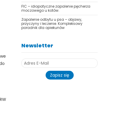
FIC – idiopatyczne zapalenie pęcherza
moczowego u kotów.
Zapalenie odbytu u psa – objawy,
przyczyny i leczenie. Kompleksowy
poradnik dla opiekunów
Newsletter
owe
 do
Zapisz się
iRW