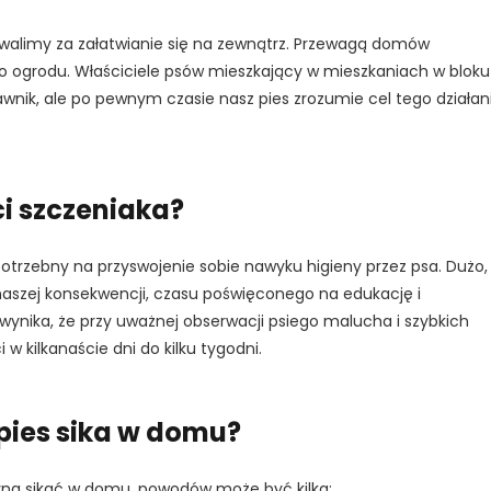
hwalimy za załatwianie się na zewnątrz. Przewagą domów
 do ogrodu. Właściciele psów mieszkający w mieszkaniach w bloku
wnik, ale po pewnym czasie nasz pies zrozumie cel tego działani
TAK, JESTEM PROFESIONALISTĄ
Nie jestem profesionalistą
ci szczeniaka?
 potrzebny na przyswojenie sobie nawyku higieny przez psa. Dużo,
aszej konsekwencji, czasu poświęconego na edukację i
ynika, że przy uważnej obserwacji psiego malucha i szybkich
 kilkanaście dni do kilku tygodni.
 pies sika w domu?
czyna sikać w domu, powodów może być kilka: