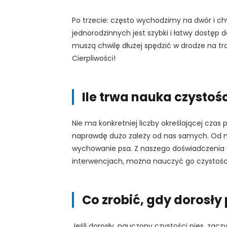
Po trzecie: często wychodzimy na dwór i c
jednorodzinnych jest szybki i łatwy dostęp
muszą chwilę dłużej spędzić w drodze na tra
Cierpliwości!
Ile trwa nauka czystoś
Nie ma konkretniej liczby określającej czas
naprawdę dużo zależy od nas samych. Od n
wychowanie psa. Z naszego doświadczenia w
interwencjach, można nauczyć go czystości w
Co zrobić, gdy dorosły
Jeśli dorosły, nauczony czystości pies, za