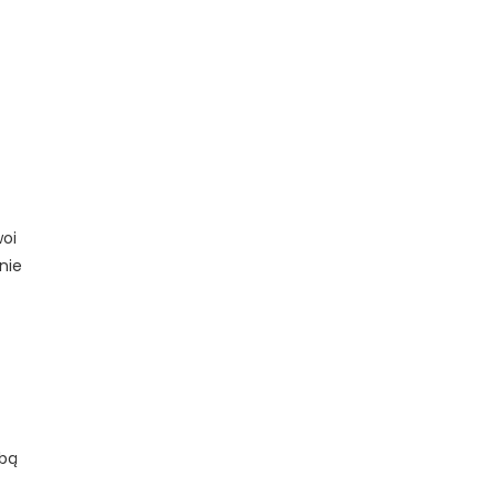
woi
nie
ebą