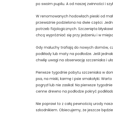
po swoim pupilu. A od naszej zwinności i sz
W renomowanych hodowlach pieski od małego
przeważnie podzielona na dwie części. Jedn
potrzeb fizjologicznych. Szczenięta błyskawic
chcą wypróżniać się przy jedzeniu i w miej
Gdy maluchy trafiają do nowych domów, cz
podkłady lub maty na podłodze. Jeśli jednak
chwilę uwagi na obserwację szczeniaka i uł
Pierwsze tygodnie pobytu szczeniaka w dom
psa, na miski, karmę i psie smakołyki. Wart
pogryzł lub nie zasikał. Na pierwsze tygodn
cenne drewno na podłodze pokryć podkład
Nie poprawi to z całą pewnością urody nas
szkodnikiem. Obiecujemy, że jeszcze będzi