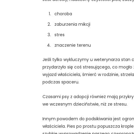
choroba
zaburzenia mikcji
stres
znaczenie terenu
Jeśli tylko wykluczymy u weterynarza stan 
przydarzyło się coś stresującego, co mogł
wyjazd właściciela, śmierć w rodzinie, strze
podczas spaceru.
Czasami psy z adopcji również mają przykry 
we wczesnym dzieciństwie, niż ze stresu.
Innym powodem do podsikiwania jest ogro
właściciela. Pies po prostu popuszcza krop
szybkie wyprowadzenie naszego czworonożn