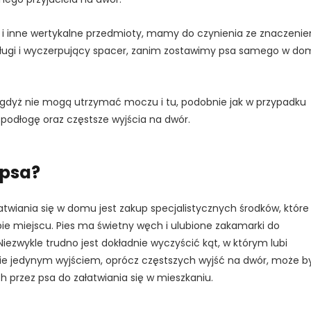
i i inne wertykalne przedmioty, mamy do czynienia ze znaczeni
ługi i wyczerpujący spacer, zanim zostawimy psa samego w do
i, gdyż nie mogą utrzymać moczu i tu, podobnie jak w przypadku
odłogę oraz częstsze wyjścia na dwór.
 psa?
wiania się w domu jest zakup specjalistycznych środków, które
ie miejscu. Pies ma świetny węch i ulubione zakamarki do
Niezwykle trudno jest dokładnie wyczyścić kąt, w którym lubi
znie jedynym wyjściem, oprócz częstszych wyjść na dwór, może b
 przez psa do załatwiania się w mieszkaniu.