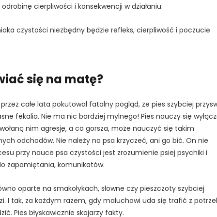
drobinę cierpliwości i konsekwencji w działaniu.
ka czystości niezbędny będzie refleks, cierpliwość i poczucie
wiać się na matę?
przez całe lata pokutował fatalny pogląd, że pies szybciej przys
sne fekalia. Nie ma nic bardziej mylnego! Pies nauczy się wyłącz
ywołaną nim agresję, a co gorsza, może nauczyć się takim
ych odchodów. Nie należy na psa krzyczeć, ani go bić. On nie
esu przy nauce psa czystości jest zrozumienie psiej psychiki i
do zapamiętania, komunikatów.
ówno oparte na smakołykach, słowne czy pieszczoty szybciej
 I tak, za każdym razem, gdy maluchowi uda się trafić z potrz
ć. Pies błyskawicznie skojarzy fakty.