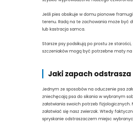
Jeśli pies obsikuje w domu pionowe framug
terenu. Radą na te zachowania może być d
lub kastracja samca.
Starsze psy podsikują po prostu ze starośc
szczeniaków mogą być potrzebne maty na p
Jaki zapach odstrasza
Jednym ze sposobów na oduczenie psa załat
zniechęcają psa do sikania w wybranym sob
załatwiania swoich potrzeb fizjologicznych. 
załatwiać się nasz zwierzak. Wtedy faktyc
spryskanie odstraszaczem miejsc wybranych