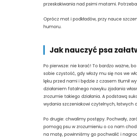
przeskakiwania nad psimi matami. Potrzeba o
Oprócz mat i podkładów, przy nauce szczenia
humoru.
Jak nauczyć psa załat
Po pierwsze: nie karać! To bardzo ważne, bo 
sobie czystość, gdy włoży mu się nos we wła
lęku przed nami i będzie z czasem tłumił w
działaniem fatalnego nawyku zjadania własn
zrozumie takiego działania. A podstawą sukc
wydania szczeniakowi czytelnych, łatwych 
Po drugie: chwalimy postępy. Pochwały, zar
pomogą psu w zrozumieniu o co nam chodzi.
na matę, powinniśmy go pochwalić i nagrodzi