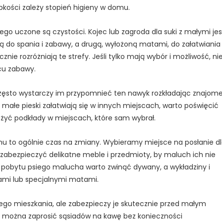
ybkości zależy stopień higieny w domu.
 uczone są czystości. Kojec lub zagroda dla suki z małymi jes
ą do spania i zabawy, a drugą, wyłożoną matami, do załatwiania
znie rozróżniają te strefy. Jeśli tylko mają wybór i możliwość, ni
scu zabawy.
ęsto wystarczy im przypomnieć ten nawyk rozkładając znajom
 małe pieski załatwiają się w innych miejscach, warto poświęcić
ożyć podkłady w miejscach, które sam wybrał.
u to ogólnie czas na zmiany. Wybieramy miejsce na posłanie d
o zabezpieczyć delikatne meble i przedmioty, by maluch ich nie
ie pobytu psiego malucha warto zwinąć dywany, a wykładziny i
ami lub specjalnymi matami.
zego mieszkania, ale zabezpieczy je skutecznie przed małym
e można zaprosić sąsiadów na kawę bez konieczności