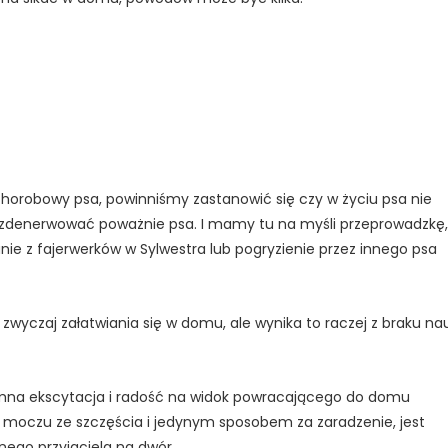
chorobowy psa, powinniśmy zastanowić się czy w życiu psa nie
o zdenerwować poważnie psa. I mamy tu na myśli przeprowadzkę,
lanie z fajerwerków w Sylwestra lub pogryzienie przez innego psa
zwyczaj załatwiania się w domu, ale wynika to raczej z braku nau
mna ekscytacja i radość na widok powracającego do domu
le moczu ze szczęścia i jedynym sposobem za zaradzenie, jest
ego przyjaciela na dwór.