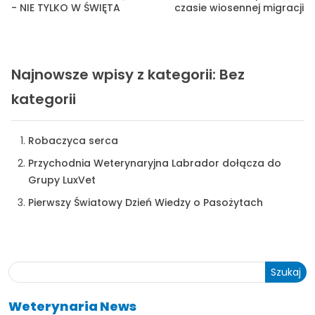
- NIE TYLKO W ŚWIĘTA
czasie wiosennej migracji
Najnowsze wpisy z kategorii: Bez
kategorii
Robaczyca serca
Przychodnia Weterynaryjna Labrador dołącza do
Grupy LuxVet
Pierwszy Światowy Dzień Wiedzy o Pasożytach
TAK, JESTEM PROFESIONALISTĄ
Nie jestem profesionalistą
Szukaj
Weterynaria News