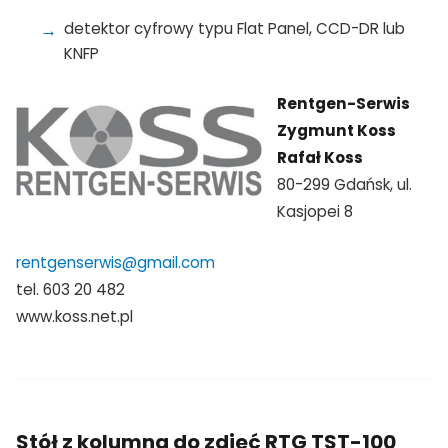
detektor cyfrowy typu Flat Panel, CCD-DR lub
KNFP
Rentgen-Serwis
Zygmunt Koss
Rafał Koss
80-299 Gdańsk, ul.
Kasjopei 8
rentgenserwis@gmail.com
tel. 603 20 482
www.koss.net.pl
Stół z kolumną do zdjęć RTG TST-100