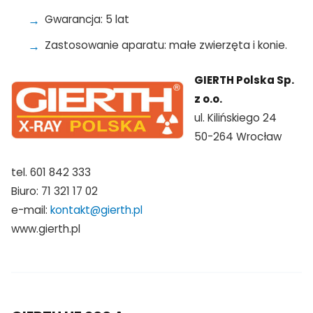
Gwarancja: 5 lat
Zastosowanie aparatu: małe zwierzęta i konie.
GIERTH Polska Sp.
z o.o.
ul. Kilińskiego 24
50-264 Wrocław
tel. 601 842 333
Biuro: 71 321 17 02
e-mail:
kontakt@gierth.pl
www.gierth.pl