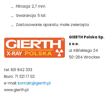
Filtracja: 2,7 mm
Gwarancja: 5 lat
Zastosowanie aparatu: małe zwierzęta.
GIERTH Polska Sp.
z o.o.
ul. Kilińskiego 24
50-264 Wrocław
tel. 601 842 333
Biuro: 71 321 17 02
e-mail:
kontakt@gierth.pl
www.gierth.pl