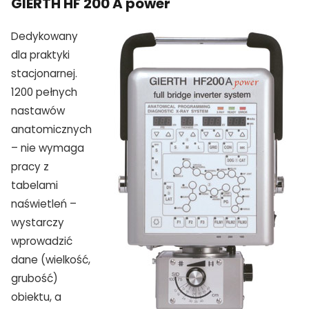
GIERTH HF 200 A power
Dedykowany
dla praktyki
stacjonarnej.
1200 pełnych
nastawów
anatomicznych
– nie wymaga
pracy z
tabelami
naświetleń –
wystarczy
wprowadzić
dane (wielkość,
grubość)
obiektu, a