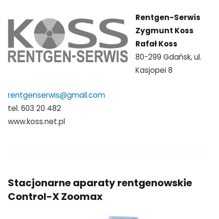
Rentgen-Serwis
Zygmunt Koss
Rafał Koss
80-299 Gdańsk, ul.
Kasjopei 8
rentgenserwis@gmail.com
tel. 603 20 482
www.koss.net.pl
Stacjonarne aparaty rentgenowskie
Control-X Zoomax