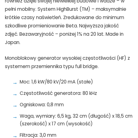
również dzięki swojej niewielkiej budowie i wadze – w
pełni mobilny. System HighBurst (TM) – maksymalnie
krótkie czasy naświetleń. Zredukowane do minimum
szkodliwe promieniowanie Beta. Najwyższa jakość
zdjęć. Bezawaryjność – poniżej 1% na 20 lat. Made in
Japan.
Monoblokowy generator wysokiej częstotliwości (HF) z
systemem przemiennika typu full bridge.
Moc: 1,6 kW/80 kV/20 mA (stałe)
Częstotliwość generatora: 80 kHz
Ogniskowa: 0,8 mm
Waga, wymiary: 6,5 kg, 32 cm (długość) x 18,5 cm
(szerokość) x 17 cm (wysokość)
Filtracja: 3,0 mm