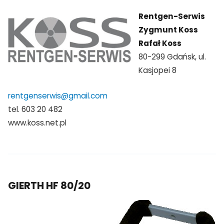
Rentgen-Serwis
Zygmunt Koss
Rafał Koss
80-299 Gdańsk, ul.
Kasjopei 8
rentgenserwis@gmail.com
tel. 603 20 482
www.koss.net.pl
GIERTH HF 80/20