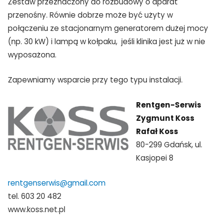
Zestaw przeznaczony do rozbudowy o aparat
przenośny. Równie dobrze może być użyty w
połączeniu ze stacjonarnym generatorem dużej mocy
(np. 30 kW) i lampą w kołpaku, jeśli klinika jest już w nie
wyposażona.
TAK, JESTEM PROFESIONALISTĄ
Zapewniamy wsparcie przy tego typu instalacji.
Nie jestem profesionalistą
Rentgen-Serwis
Zygmunt Koss
Rafał Koss
80-299 Gdańsk, ul.
Kasjopei 8
rentgenserwis@gmail.com
tel. 603 20 482
www.koss.net.pl