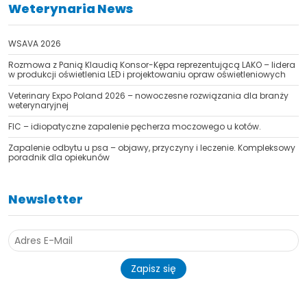
Weterynaria News
WSAVA 2026
Rozmowa z Panią Klaudią Konsor-Kępa reprezentującą LAKO – lidera
w produkcji oświetlenia LED i projektowaniu opraw oświetleniowych
TAK, JESTEM PROFESIONALISTĄ
Veterinary Expo Poland 2026 – nowoczesne rozwiązania dla branży
weterynaryjnej
Nie jestem profesionalistą
FIC – idiopatyczne zapalenie pęcherza moczowego u kotów.
Zapalenie odbytu u psa – objawy, przyczyny i leczenie. Kompleksowy
poradnik dla opiekunów
Newsletter
Zapisz się