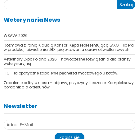
Szukaj
Weterynaria News
WSAVA 2026
Rozmowa z Panią Klaudią Konsor-Kępa reprezentującą LAKO – lidera
TAK, JESTEM PROFESIONALISTĄ
w produkcji oświetlenia LED i projektowaniu opraw oświetleniowych
Nie jestem profesionalistą
Veterinary Expo Poland 2026 – nowoczesne rozwiązania dla branży
weterynaryjnej
FIC – idiopatyczne zapalenie pęcherza moczowego u kotów.
Zapalenie odbytu u psa – objawy, przyczyny i leczenie. Kompleksowy
poradnik dla opiekunów
Newsletter
Zapisz się