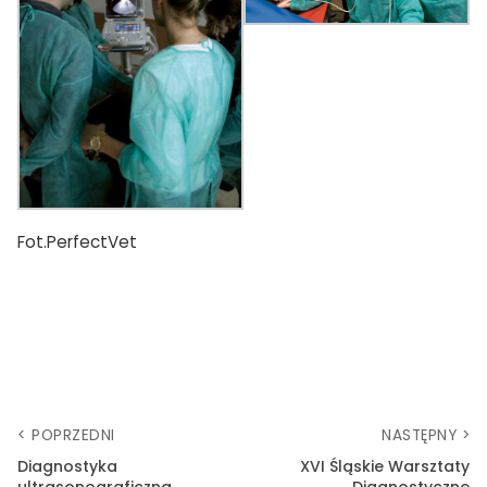
TAK, JESTEM PROFESIONALISTĄ
Nie jestem profesionalistą
Fot.PerfectVet
< POPRZEDNI
NASTĘPNY >
Diagnostyka
XVI Śląskie Warsztaty
ultrasonograficzna
Diagnostyczne