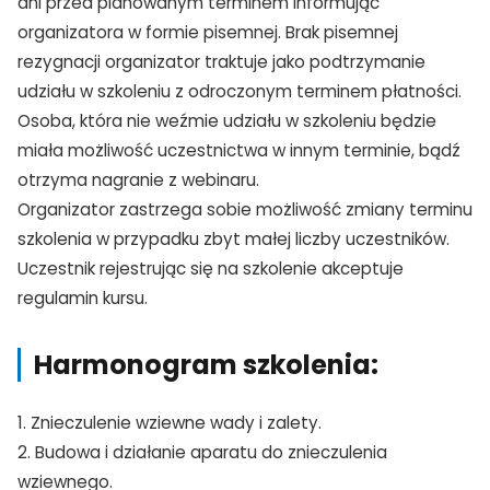
dni przed planowanym terminem informując
organizatora w formie pisemnej. Brak pisemnej
rezygnacji organizator traktuje jako podtrzymanie
udziału w szkoleniu z odroczonym terminem płatności.
TAK, JESTEM PROFESIONALISTĄ
Osoba, która nie weźmie udziału w szkoleniu będzie
miała możliwość uczestnictwa w innym terminie, bądź
Nie jestem profesionalistą
otrzyma nagranie z webinaru.
Organizator zastrzega sobie możliwość zmiany terminu
szkolenia w przypadku zbyt małej liczby uczestników.
Uczestnik rejestrując się na szkolenie akceptuje
regulamin kursu.
Harmonogram szkolenia:
1. Znieczulenie wziewne wady i zalety.
2. Budowa i działanie aparatu do znieczulenia
wziewnego.