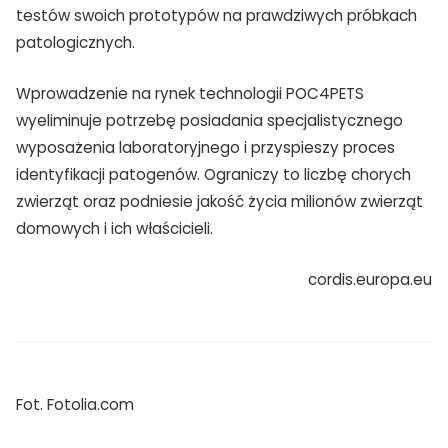
testów swoich prototypów na prawdziwych próbkach
TAK, JESTEM PROFESIONALISTĄ
patologicznych.
Nie jestem profesionalistą
Wprowadzenie na rynek technologii POC4PETS
wyeliminuje potrzebę posiadania specjalistycznego
wyposażenia laboratoryjnego i przyspieszy proces
identyfikacji patogenów. Ograniczy to liczbę chorych
zwierząt oraz podniesie jakość życia milionów zwierząt
domowych i ich właścicieli.
cordis.europa.eu
Fot. Fotolia.com