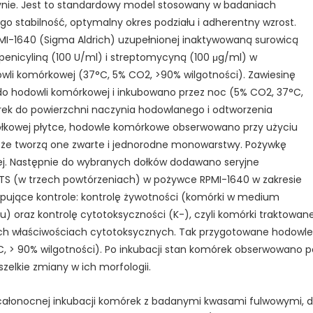
nie. Jest to standardowy model stosowany w badaniach
ego stabilność, optymalny okres podziału i adherentny wzrost.
I-1640 (Sigma Aldrich) uzupełnionej inaktywowaną surowicą
 penicyliną (100 U/ml) i streptomycyną (100 μg/ml) w
li komórkowej (37°C, 5% CO2, >90% wilgotności). Zawiesinę
do hodowli komórkowej i inkubowano przez noc (5% CO2, 37°C,
rek do powierzchni naczynia hodowlanego i odtworzenia
łkowej płytce, hodowle komórkowe obserwowano przy użyciu
 że tworzą one zwarte i jednorodne monowarstwy. Pożywkę
nej. Następnie do wybranych dołków dodawano seryjne
TS (w trzech powtórzeniach) w pożywce RPMI-1640 w zakresie
ępujące kontrole: kontrolę żywotności (komórki w medium
oraz kontrolę cytotoksyczności (K-), czyli komórki traktowan
nych właściwościach cytotoksycznych. Tak przygotowane hodowle
, > 90% wilgotności). Po inkubacji stan komórek obserwowano 
lkie zmiany w ich morfologii.
 całonocnej inkubacji komórek z badanymi kwasami fulwowymi, 