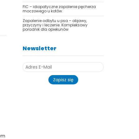
FIC – idiopatyczne zapalenie pęcherza
moczowego u kotów.
Zapalenie odbytu u psa – objawy,
przyczyny i leczenie. Kompleksowy
poradnik dla opiekunów
Newsletter
Zapisz się
iem