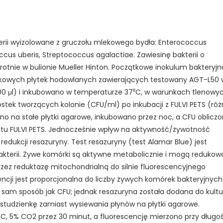
erii wyizolowane z gruczołu mlekowego bydła: Enterococcus
cus uberis, Streptococcus agalactiae. Zawiesinę bakterii o
rotnie w bulionie Mueller Hinton. Początkowe inokulum bakteryjn
łkowych płytek hodowlanych zawierających testowany AGT-L50 
200 μl) i inkubowano w temperaturze 37⁰C, w warunkach tlenowyc
nostek tworzących kolonie (CFU/ml) po inkubacji z FULVI PETS (ró
ano na stałe płytki agarowe, inkubowano przez noc, a CFU oblicz
ratu FULVI PETS. Jednocześnie wpływ na aktywność/żywotność
dukcji resazuryny. Test resazuryny (test Alamar Blue) jest
akterii. Żywe komórki są aktywne metabolicznie i mogą redukow
zez reduktazę mitochondrialną do silnie fluorescencyjnego
encji jest proporcjonalna do liczby żywych komórek bakteryjnych
i sam sposób jak CFU; jednak resazuryna została dodana do kultu
 studzienkę zamiast wysiewania płynów na płytki agarowe.
, 5% CO2 przez 30 minut, a fluorescencję mierzono przy długoś