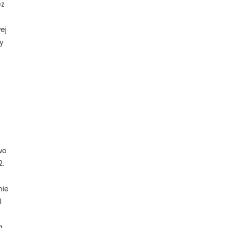
ez
ej
y
wo
2.
nie
l
a