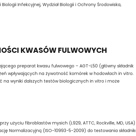
 Biologii Infekcyjnej, Wydział Biologii i Ochrony Środowiska,
NOŚCI KWASÓW FULWOWYCH
jącego preparat kwasu fulwowego – AGT-L50 (główny składnik
ężeń wpływających na żywotność komórek w hodowlach in vitro.
na wyniki dalszych testów biologicznych in vitro i może
zy użyciu fibroblastów mysich (L929, ATTC, Rockville, MD, USA)
cję Normalizacyjną (ISO-10993-5-2009) do testowania składni