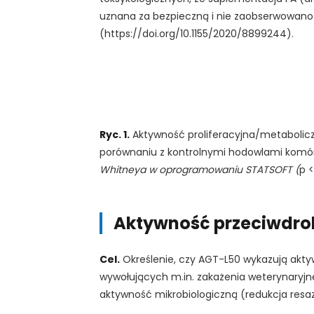
uznana za bezpieczną i nie zaobserwowan
(https://doi.org/10.1155/2020/8899244).
Ryc. 1.
Aktywność proliferacyjna/metabolic
porównaniu z kontrolnymi hodowlami kom
Whitneya w oprogramowaniu STATSOFT (
p <
Aktywność przeciwdro
Cel.
Określenie, czy AGT-L50 wykazują akt
wywołujących m.in. zakażenia weterynaryjne
aktywność mikrobiologiczną (redukcja resa