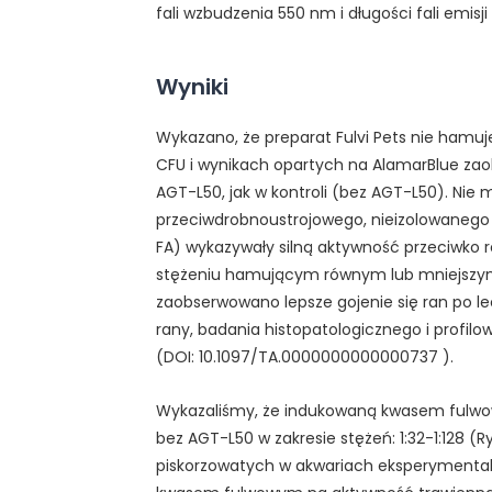
fali wzbudzenia 550 nm i długości fali emi
Wyniki
Wykazano, że preparat Fulvi Pets nie hamu
CFU i wynikach opartych na AlamarBlue zao
AGT-L50, jak w kontroli (bez AGT-L50). Ni
przeciwdrobnoustrojowego, nieizolowaneg
FA) wykazywały silną aktywność przeciwk
stężeniu hamującym równym lub mniejszym 
zaobserwowano lepsze gojenie się ran po 
rany, badania histopatologicznego i profilo
(DOI: 10.1097/TA.0000000000000737 ).
Wykazaliśmy, że indukowaną kwasem fulwow
bez AGT-L50 w zakresie stężeń: 1:32-1:128 (
piskorzowatych w akwariach eksperymentaln