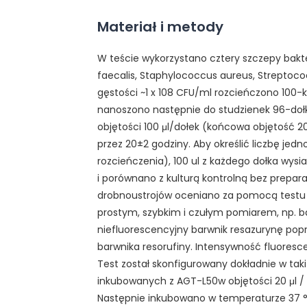
Materiał i metody
W teście wykorzystano cztery szczepy bakt
faecalis, Staphylococcus aureus, Streptococ
gęstości ~1 x 108 CFU/ml rozcieńczono 100-k
nanoszono następnie do studzienek 96-do
objętości 100 μl/dołek (końcowa objętość 
przez 20±2 godziny. Aby określić liczbę jed
rozcieńczenia), 100 ul z każdego dołka wysi
i porównano z kulturą kontrolną bez prepa
drobnoustrojów oceniano za pomocą testu re
prostym, szybkim i czułym pomiarem, np. b
niefluorescencyjny barwnik resazurynę popr
barwnika resorufiny. Intensywność fluoresc
Test został skonfigurowany dokładnie w tak
inkubowanych z AGT-L50w objętości 20 μl /
Następnie inkubowano w temperaturze 37 °C