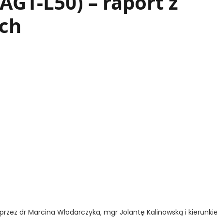
AGT-L50) – raport z
ch
zez dr Marcina Włodarczyka, mgr Jolantę Kalinowską i kierunk