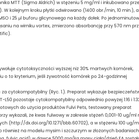
nnika MTT (Sigma Aldrich) w stężeniu 5 mg/ml i inkubowano prz
. W kolejnym kroku płytki odwirowano (1400 obr./min, 10 min.), a
DMSO i 25 μl buforu glicynowego na każdy dołek. Po jednominutow
ąsaniu na wirniku vortex, zmierzono absorbancję przy 570 nm prz
ific).
 wywołuje cytotoksyczności wyższej niż 30% martwych komórek,
u o to kryterium, jeśli żywotność komórek po 24-godzinnej
 za cytokompatybilny (Ryc. 1.). Preparat wykazuje bezpieczeńst
T-L50 pozostaje cytokompatybilny odpowiednio powyżej 1:16 i 1:3
towych do użycia produktów Fulvi Pets, testowany preparat
rzy wykazali, że kwas fulwowy w zakresie stężeń 0,001-10 ug/ml 
ych (http://dx.doi.org/10.1271/bbb.60702), a w stężeniu 100 ug/m
no również na modelu mysim i szczurzym w złożonych badaniach
ng. fulvic acid) w dawce 5000 mg/kg masy ciała/dzień FA został