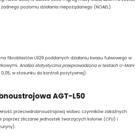
o żadnego poziomu działania niepożądanego (NOAEL)
TAK, JESTEM PROFESIONALISTĄ
Nie jestem profesionalistą
zna fibroblastów L929 poddanych działaniu kwasu fulwowego w
órkowymi
. Analiza statystyczna przeprowadzona w testach U-Man
 0,05, w stosunku do kontroli pozytywnej).
bnoustrojowa AGT-L50
ywność przeciwdrobnoustrojową wobec czynników zakaźnych
 poprzez zliczanie jednostek tworzących kolonie (CFU) i
zuryny).