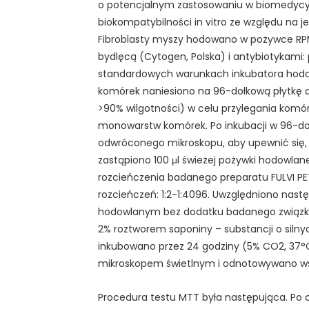
o potencjalnym zastosowaniu w biomedycy
biokompatybilności in vitro ze względu na j
Fibroblasty myszy hodowano w pożywce RPM
bydlęcą (Cytogen, Polska) i antybiotykami:
standardowych warunkach inkubatora hodow
komórek naniesiono na 96-dołkową płytkę 
>90% wilgotności) w celu przylegania komó
monowarstw komórek. Po inkubacji w 96-do
odwróconego mikroskopu, aby upewnić się,
zastąpiono 100 μl świeżej pożywki hodowla
rozcieńczenia badanego preparatu FULVI PE
rozcieńczeń: 1:2-1:4096. Uwzględniono nast
hodowlanym bez dodatku badanego związku) 
2% roztworem saponiny – substancji o sil
inkubowano przez 24 godziny (5% CO2, 37°C
mikroskopem świetlnym i odnotowywano wsze
Procedura testu MTT była następująca. Po