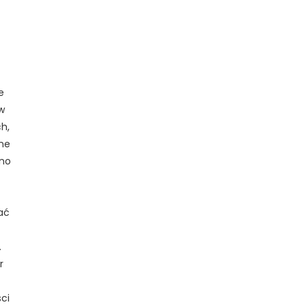
e
w
h,
żne
ono
ać
.
r
ci