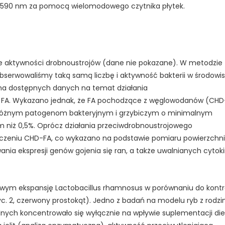
sji 590 nm za pomocą wielomodowego czytnika płytek.
je aktywności drobnoustrojów (dane nie pokazane). W metodzie
bserwowaliśmy taką samą liczbę i aktywność bakterii w środowi
e ma dostępnych danych na temat działania
o FA. Wykazano jednak, że FA pochodzące z węglowodanów (CHD
o różnym patogenom bakteryjnym i grzybiczym o minimalnym
niż 0,5%. Oprócz działania przeciwdrobnoustrojowego
leczeniu CHD-FA, co wykazano na podstawie pomiaru powierzchni
wania ekspresji genów gojenia się ran, a także uwalnianych cytok
ym ekspansję Lactobacillus rhamnosus w porównaniu do kontro
Ryc. 2, czerwony prostokąt). Jedno z badań na modelu ryb z rodzi
ych koncentrowało się wyłącznie na wpływie suplementacji die