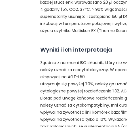
każdej studzienki wprowadzano 20 μl odczy
4 godziny (5% CO2, 37°C, > 90% wilgotności)
supernatanty usunięto i zastąpiono 150 μl 
inkubacji w temperaturze pokojowej i wytrz
użyciu czytnika Multiskan EX (Thermo Scient
Wyniki i ich interpretacja
Zgodnie z normami ISO składnik, który nie
należy uznać za niecytotoksyczny. W oparci
ekspozycji na AGT-L50
utrzymuje się powyżej 70%, należy go uznać
cytologiczne powyżej rozcieńczenia 1:32. AG
Biorąc pod uwagę końcowe rozcieńczenie go
należy uznać za cytokompatybilny. Inni auto
wpływał na żywotność linii komórek bazofiln
wpływał na żywotność tylko o 10%. Wykaza
toksykologicznych, że suplementacja FA (a