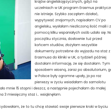
krajów angielskojęzycznych, gdyż na
uczelniach w UK program Erasmus praktycz
nie istnieje. Szybko zaczęłam działać,
wypytywać znajomych, napisałam CV po
angielsku, wysłałam niezliczoną ilość maili i z
pomocą kilku wspaniałych osób udało się. N
początku stycznia, dosłownie tuż przed
końcem studiów, złożyłam wszystkie
dokumenty potrzebne do wyjazdu na staż z
Erasmusa do kliniki w UK, a tydzień później
dostałam informację, że się dostałam. Tym
sposobem wiosną, zaraz po absolutorium, g
w Polsce były ogromne upały, ja po raz
pierwszy w życiu wsiadałam do samolotu
tało mnie 15 stopni i deszcz, a następnie pojechałam do małej
na 3 miesięczny staż i… wsiąknęłam.
cydowałam, że to tu chcę stawiać swoje pierwsze kroki w byciu