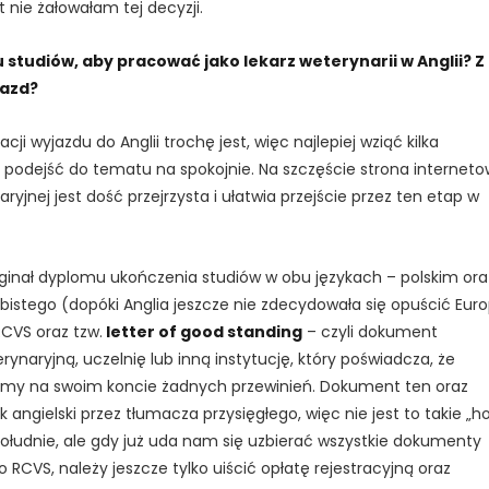
nie żałowałam tej decyzji.
 studiów, aby pracować jako lekarz weterynarii w Anglii? Z
jazd?
cji wyjazdu do Anglii trochę jest, więc najlepiej wziąć kilka
i podejść do tematu na spokojnie. Na szczęście strona internet
aryjnej jest dość przejrzysta i ułatwia przejście przez ten etap w
inał dyplomu ukończenia studiów w obu językach – polskim ora
bistego (dopóki Anglia jeszcze nie zdecydowała się opuścić Eur
RCVS oraz tzw.
letter of good standing
– czyli dokument
ynaryjną, uczelnię lub inną instytucję, który poświadcza, że
amy na swoim koncie żadnych przewinień. Dokument ten oraz
ngielski przez tłumacza przysięgłego, więc nie jest to takie „h
opołudnie, ale gdy już uda nam się uzbierać wszystkie dokumenty
 RCVS, należy jeszcze tylko uiścić opłatę rejestracyjną oraz