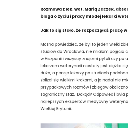
Rozmowa z lek. wet. Marią Zaczek, abs
bloga o życiu i pracy młodej lekarki wet
Jak to się stało, że rozpoczęłaś pracę w 
Można powiedzieć, że był to jeden wielki zb
studiów do Wrocławia, nie miałam pojęcia co
w Hiszpanii i wszyscy znajomi pytali czy p
lekarzom weterynarii niestety jest ciężko s
duża, a pensje lekarzy po studiach podobn
zbliżał się wielkimi krokami, a ja nadal nie
przypadkowych rozmów i zbiegów okolicznoś
zagraniczny staż. Dokąd? Odpowiedź była pr
najlepszych ekspertów medycyny weterynaryj
Wielkiej Brytanii.