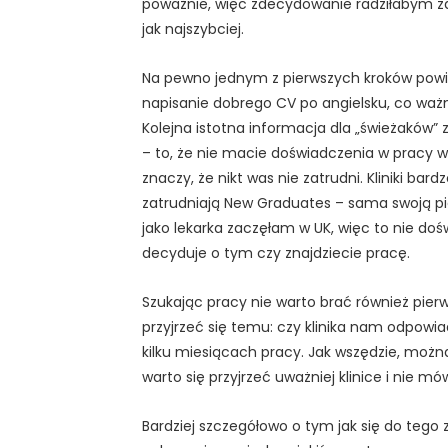
poważnie, więc zdecydowanie radziłabym za
jak najszybciej.
Na pewno jednym z pierwszych kroków pow
napisanie dobrego CV po angielsku, co ważn
Kolejna istotna informacja dla „świeżaków” 
– to, że nie macie doświadczenia w pracy w
znaczy, że nikt was nie zatrudni. Kliniki bard
zatrudniają New Graduates – sama swoją p
jako lekarka zaczęłam w UK, więc to nie do
decyduje o tym czy znajdziecie pracę.
Szukając pracy nie warto brać również pierws
przyjrzeć się temu: czy klinika nam odpowia
kilku miesiącach pracy. Jak wszędzie, można
warto się przyjrzeć uważniej klinice i nie m
Bardziej szczegółowo o tym jak się do tego