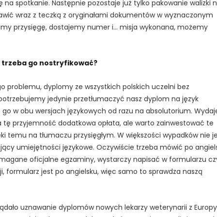
 na spotkanie. Następnie pozostaje już tylko pakowanie walizki 
tawić wraz z teczką z oryginałami dokumentów w wyznaczonym
adamy przysięgę, dostajemy numer i… misja wykonana, możemy
 trzeba go nostryfikować?
o problemu, dyplomy ze wszystkich polskich uczelni bez
potrzebujemy jedynie przetłumaczyć nasz dyplom na język
cie go w obu wersjach językowych od razu na absolutorium. Wydaj
 za tę przyjemność dodatkowa opłata, ale warto zainwestować te
ęki temu na tłumaczu przysięgłym. W większości wypadków nie j
ący umiejętności językowe. Oczywiście trzeba mówić po angiel
ymagane oficjalne egzaminy, wystarczy napisać w formularzu cz
zji, formularz jest po angielsku, więc samo to sprawdza naszą
lądało uznawanie dyplomów nowych lekarzy weterynarii z Europy