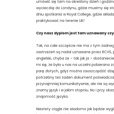
umówić się tam na określony dzień i godzinę
wycieczkę do Londynu, gdzie musimy się s
dniu spotkania w Royal College, gdzie skł
praktykować na terenie UK!
Czy nasz dyplom jest tam uznawany czy
Tak, na całe szczęście nie ma z tym żadneg
zastrzeżeń są nadal uznawane przez RCVS, 
angielski, chyba że – tak jak ja – dostanie
mi się, że była u nas na uczelni pobierana
parę złotych, gdyż można zaoszczędzić dzi
potrzebny też żaden dokument poświadczaj
przynajmniej komunikatywnie, ale nie są w
znamy język i w jakim stopniu. No i przy oka
znajomość języka.
Niestety ciągle nie wiadomo jak będzie wyg