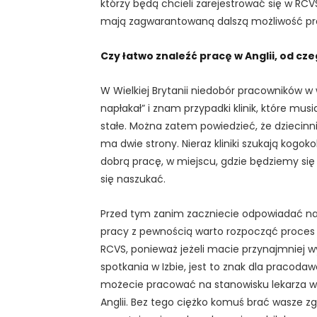
którzy będą chcieli zarejestrować się w RCVS 
mają zagwarantowaną dalszą możliwość pra
Czy łatwo znaleźć pracę w Anglii, od c
W Wielkiej Brytanii niedobór pracowników w 
napłakał” i znam przypadki klinik, które musi
stałe. Można zatem powiedzieć, że dziecinni
ma dwie strony. Nieraz kliniki szukają kogok
dobrą pracę, w miejscu, gdzie będziemy się
się naszukać.
Przed tym zanim zaczniecie odpowiadać na
pracy z pewnością warto rozpocząć proces r
RCVS, ponieważ jeżeli macie przynajmniej 
spotkania w Izbie, jest to znak dla pracodaw
możecie pracować na stanowisku lekarza we
Anglii. Bez tego ciężko komuś brać wasze zg