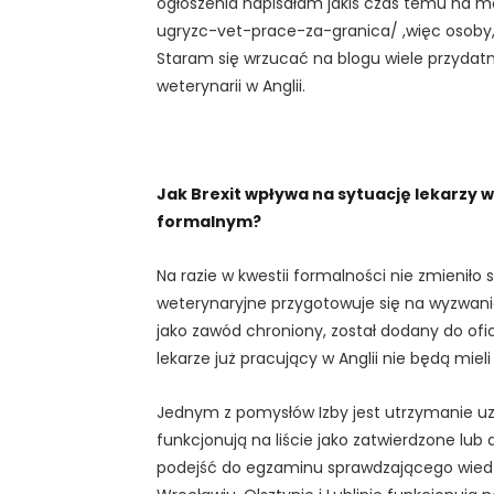
ogłoszenia napisałam jakiś czas temu na 
ugryzc-vet-prace-za-granica/ ,więc osoby, 
Staram się wrzucać na blogu wiele przydatn
weterynarii w Anglii.
Jak Brexit wpływa na sytuację lekarzy w
formalnym?
Na razie w kwestii formalności nie zmieniło s
weterynaryjne przygotowuje się na wyzwania,
jako zawód chroniony, został dodany do ofi
lekarze już pracujący w Anglii nie będą mie
Jednym z pomysłów Izby jest utrzymanie u
funkcjonują na liście jako zatwierdzone lu
podejść do egzaminu sprawdzającego wiedzę