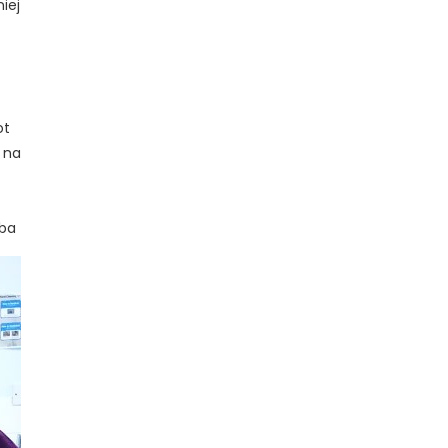
iej
ot
i na
eba