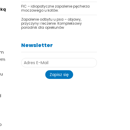
FIC – idiopatyczne zapalenie pęcherza
rką
moczowego u kotów.
Zapalenie odbytu u psa – objawy,
przyczyny i leczenie. Kompleksowy
poradnik dla opiekunów
Newsletter
am
dym
mu
Zapisz się
d
o