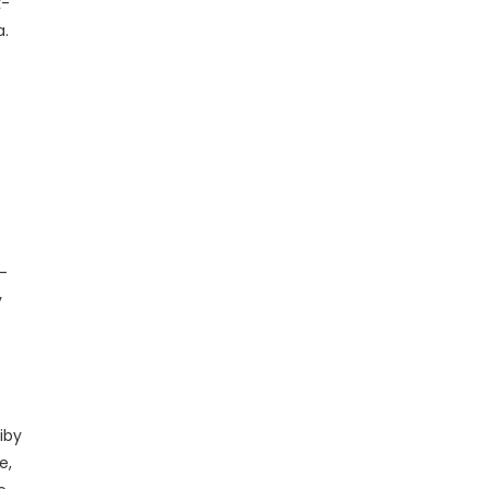
k-
a.
o-
y
iby
e,