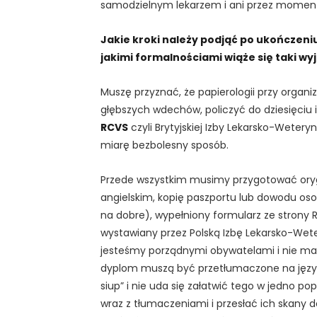
samodzielnym lekarzem i ani przez moment 
Jakie kroki należy podjąć po ukończeniu
jakimi formalnościami wiąże się taki wy
Muszę przyznać, że papierologii przy organiza
głębszych wdechów, policzyć do dziesięciu 
RCVS
czyli Brytyjskiej Izby Lekarsko-Weteryn
miarę bezbolesny sposób.
Przede wszystkim musimy przygotować oryg
angielskim, kopię paszportu lub dowodu oso
na dobre), wypełniony formularz ze strony 
wystawiany przez Polską Izbę Lekarsko-Weter
jesteśmy porządnymi obywatelami i nie m
dyplom muszą być przetłumaczone na język a
siup” i nie uda się załatwić tego w jedno p
wraz z tłumaczeniami i przesłać ich skany do