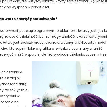
po Brexicie, ale wszyscy lekarze, którzy zarejestrowali się wcześn
cy na wyspach w przyszłości.
zego warto zacząć poszukiwania?
weterynarii jest ciągle ogromnym problemem, lekarzy jest „jak k
TAK, JESTEM PROFESIONALISTĄ
ały zawiesić działalność, bo nie mogły znaleźć lekarza weterynari
Nie jestem profesionalistą
e łatwo jest znaleźć pracę lekarzowi weterynarii. Niestety medal
olwiek, kto zapełni lukę w grafiku w związku z czym, aby znaleźć
 rozwijać, mieć wsparcie, ale też swobodę działania, czasem trz
 ogłoszenia o
ejestracji w
wyznaczoną datę
cy, że faktycznie
terynarii w
łoszenie na