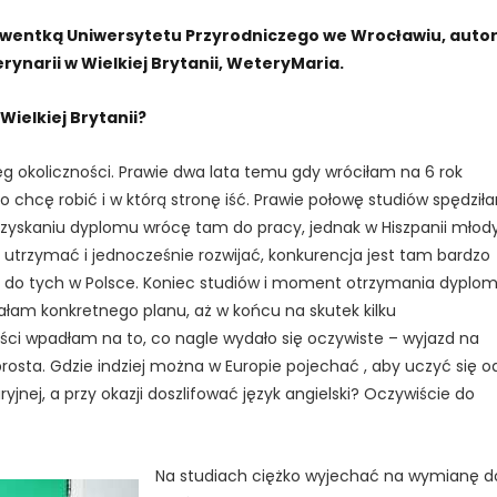
olwentką Uniwersytetu Przyrodniczego we Wrocławiu, auto
erynarii w Wielkiej Brytanii, WeteryMaria.
Wielkiej Brytanii?
ieg okoliczności. Prawie dwa lata temu gdy wróciłam na 6 rok
 chcę robić i w którą stronę iść. Prawie połowę studiów spędził
o uzyskaniu dyplomu wrócę tam do pracy, jednak w Hiszpanii mło
ię utrzymać i jednocześnie rozwijać, konkurencja jest tam bardzo
e do tych w Polsce. Koniec studiów i moment otrzymania dyplo
 miałam konkretnego planu, aż w końcu na skutek kilku
ci wpadłam na to, co nagle wydało się oczywiste – wyjazd na
osta. Gdzie indziej można w Europie pojechać , aby uczyć się o
nej, a przy okazji doszlifować język angielski? Oczywiście do
Na studiach ciężko wyjechać na wymianę d