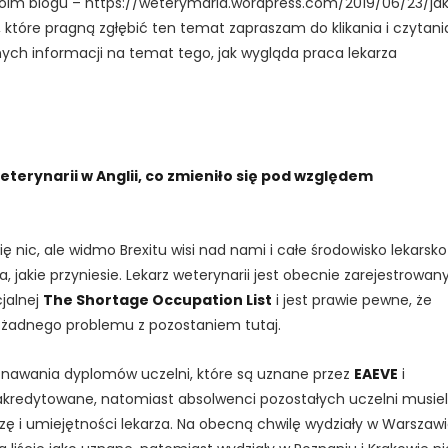
moim blogu – https://weterymaria.wordpress.com/2019/06/23/ja
które pragną zgłębić ten temat zapraszam do klikania i czytani
ych informacji na temat tego, jak wygląda praca lekarza
eterynarii w Anglii, co zmieniło się pod względem
ię nic, ale widmo Brexitu wisi nad nami i całe środowisko lekarsk
 jakie przyniesie. Lekarz weterynarii jest obecnie zarejestrowan
cjalnej
The Shortage Occupation List
i jest prawie pewne, że
li żadnego problemu z pozostaniem tutaj.
znawania dyplomów uczelni, które są uznane przez
EAEVE
i
b akredytowane, natomiast absolwenci pozostałych uczelni musiel
 i umiejętności lekarza. Na obecną chwilę wydziały w Warszawi