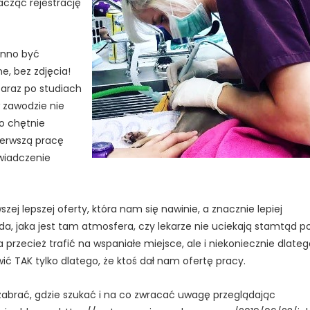
cząć rejestrację
inno być
e, bez zdjęcia!
zaraz po studiach
 zawodzie nie
zo chętnie
ierwszą pracę
świadczenie
zej lepszej oferty, która nam się nawinie, a znacznie lepiej
da, jaka jest tam atmosfera, czy lekarze nie uciekają stamtąd p
 przecież trafić na wspaniałe miejsce, ale i niekoniecznie dlate
ówić TAK tylko dlatego, że ktoś dał nam ofertę pracy.
 zabrać, gdzie szukać i na co zwracać uwagę przeglądając