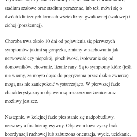
stadium szałowe oraz stadium porażenne, lub też, mówi się o
dwóch klinicznych formach wścieklizny: gwałtownej (szałowej) i
TAK, JESTEM PROFESIONALISTĄ
cichej (porażennej).
Nie jestem profesionalistą
Choroba trwa około 10 dni od pojawienia się pierwszych
symptomów jakimi są gorączka, zmiany w zachowaniu jak
nerwowość czy niepokój, płochliwość, izolowanie się od
domowników, chowanie, lizanie rany. Są to symptomy które (jeśli
nie wiemy, że mogło dojść do pogryzienia przez dzikie zwierzę)
mogą nas nie zaniepokoić wystarczająco. W pierwszej fazie
charakterystycznym objawem są rozszerzone źrenice oraz
możliwy jest zez.
Następnie, w kolejnej fazie pies stanie się nadpobudliwy,
nerwowy a finalnie agresywny. Objawom towarzyszy brak
koordynacji ruchowej lub zaburzona orientacja, wycie, uciekanie,