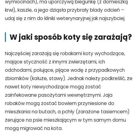
wymiocinach), ma uporczywą biegunkę (z domieszką
krwi), kaszle, a jego dziąsła przybrały blady odcień –
udaj się z nim do kliniki weterynaryjnej jak najszybciej.
W jaki sposób koty się zarażają?
Najczęściej zarażają się robakami koty wychodzące,
mające styczność z innymi zwierzętami, ich
odchodami, polujące, pijące wodę z przypadkowych
zbiorników (kałuże, stawy). Jednak należy podkreślić, że
nawet koty niewychodzące mogą zostać
zainfekowane pasożytami wewnętrznymi. Jaja
robaków mogą zostać bowiem przyniesione do
mieszkania na butach, a pchły (zarażone tasiemcem)
żerujące na psie mieszkającym w tym samym domu
mogą migrować na kota.