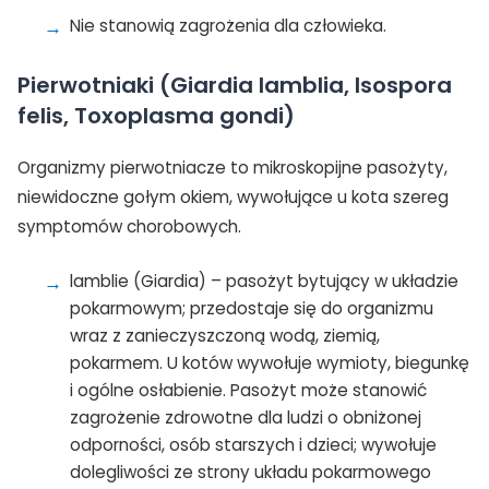
Nie stanowią zagrożenia dla człowieka.
Pierwotniaki (Giardia lamblia, Isospora
felis, Toxoplasma gondi)
Organizmy pierwotniacze to mikroskopijne pasożyty,
TAK, JESTEM PROFESIONALISTĄ
niewidoczne gołym okiem, wywołujące u kota szereg
Nie jestem profesionalistą
symptomów chorobowych.
lamblie (Giardia) – pasożyt bytujący w układzie
pokarmowym; przedostaje się do organizmu
wraz z zanieczyszczoną wodą, ziemią,
pokarmem. U kotów wywołuje wymioty, biegunkę
i ogólne osłabienie. Pasożyt może stanowić
zagrożenie zdrowotne dla ludzi o obniżonej
odporności, osób starszych i dzieci; wywołuje
dolegliwości ze strony układu pokarmowego