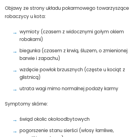
Objawy ze strony układu pokarmowego towarzyszące
robaczycy u kota:
wymioty (czasem z widocznymi gołym okiem
robakami)
biegunka (czasem z krwią, śluzem, o zmienionej
barwie i zapachu)
wzdęcie powłok brzusznych (częste u kociąt z
glistnicą)
utrata wagi mimo normalnej podaży karmy
Symptomy skórne:
świąd okolic okołoodbytowych
pogorszenie stanu sierści (włosy łamliwe,