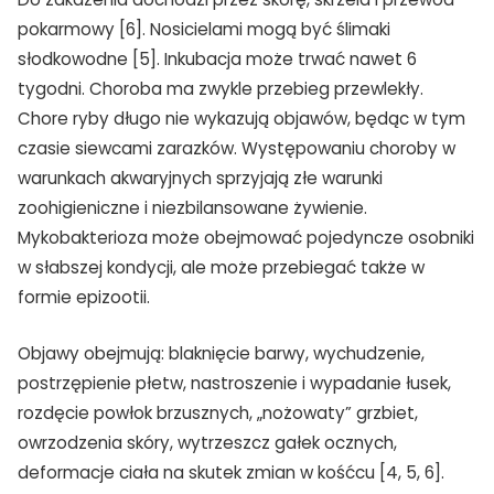
pokarmowy [6]. Nosicielami mogą być ślimaki
słodkowodne [5]. Inkubacja może trwać nawet 6
tygodni. Choroba ma zwykle przebieg przewlekły.
Chore ryby długo nie wykazują objawów, będąc w tym
czasie siewcami zarazków. Występowaniu choroby w
TAK, JESTEM PROFESIONALISTĄ
warunkach akwaryjnych sprzyjają złe warunki
Nie jestem profesionalistą
zoohigieniczne i niezbilansowane żywienie.
Mykobakterioza może obejmować pojedyncze osobniki
w słabszej kondycji, ale może przebiegać także w
formie epizootii.
Objawy obejmują: blaknięcie barwy, wychudzenie,
postrzępienie płetw, nastroszenie i wypadanie łusek,
rozdęcie powłok brzusznych, „nożowaty” grzbiet,
owrzodzenia skóry, wytrzeszcz gałek ocznych,
deformacje ciała na skutek zmian w kośćcu [4, 5, 6].