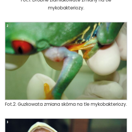
mykobakteriozy.
Fot.2. Guzkowata zmiana skórna na tle mykobakteriozy.