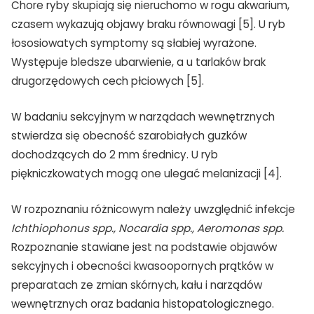
Chore ryby skupiają się nieruchomo w rogu akwarium,
czasem wykazują objawy braku równowagi [5]. U ryb
łososiowatych symptomy są słabiej wyrażone.
Występuje bledsze ubarwienie, a u tarlaków brak
drugorzędowych cech płciowych [5].
W badaniu sekcyjnym w narządach wewnętrznych
stwierdza się obecność szarobiałych guzków
dochodzących do 2 mm średnicy. U ryb
piękniczkowatych mogą one ulegać melanizacji [4].
W rozpoznaniu różnicowym należy uwzględnić infekcje
Ichthiophonus spp., Nocardia spp., Aeromonas spp.
Rozpoznanie stawiane jest na podstawie objawów
sekcyjnych i obecności kwasoopornych prątków w
preparatach ze zmian skórnych, kału i narządów
wewnętrznych oraz badania histopatologicznego.