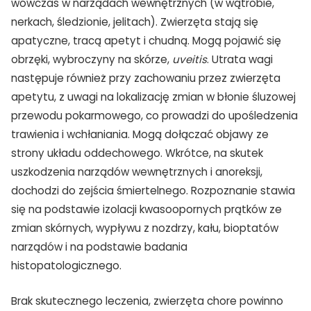
wówczas w narządach wewnętrznych (w wątrobie,
nerkach, śledzionie, jelitach). Zwierzęta stają się
apatyczne, tracą apetyt i chudną. Mogą pojawić się
obrzęki, wybroczyny na skórze,
uveitis
. Utrata wagi
następuje również przy zachowaniu przez zwierzęta
apetytu, z uwagi na lokalizację zmian w błonie śluzowej
przewodu pokarmowego, co prowadzi do upośledzenia
trawienia i wchłaniania. Mogą dołączać objawy ze
strony układu oddechowego. Wkrótce, na skutek
uszkodzenia narządów wewnętrznych i anoreksji,
dochodzi do zejścia śmiertelnego. Rozpoznanie stawia
się na podstawie izolacji kwasoopornych prątków ze
zmian skórnych, wypływu z nozdrzy, kału, bioptatów
narządów i na podstawie badania
histopatologicznego.
Brak skutecznego leczenia, zwierzęta chore powinno