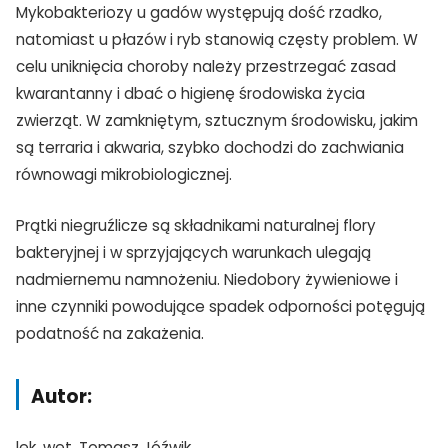
Mykobakteriozy u gadów występują dość rzadko,
natomiast u płazów i ryb stanowią częsty problem. W
celu uniknięcia choroby należy przestrzegać zasad
kwarantanny i dbać o higienę środowiska życia
zwierząt. W zamkniętym, sztucznym środowisku, jakim
są terraria i akwaria, szybko dochodzi do zachwiania
równowagi mikrobiologicznej.
Prątki niegruźlicze są składnikami naturalnej flory
bakteryjnej i w sprzyjających warunkach ulegają
nadmiernemu namnożeniu. Niedobory żywieniowe i
inne czynniki powodujące spadek odporności potęgują
podatność na zakażenia.
Autor:
lek. wet. Tomasz Jóźwik