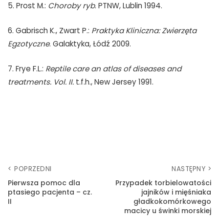
5. Prost M.:
Choroby ryb
. PTNW, Lublin 1994.
6. Gabrisch K., Zwart P.:
Praktyka Kliniczna: Zwierzęta
Egzotyczne
. Galaktyka, Łódź 2009.
7. Frye F.L.:
Reptile care an atlas of diseases and
treatments. Vol. II.
t.f.h., New Jersey 1991.
< POPRZEDNI
NASTĘPNY >
Pierwsza pomoc dla
Przypadek torbielowatości
ptasiego pacjenta – cz.
jajników i mięśniaka
II
gładkokomórkowego
macicy u świnki morskiej