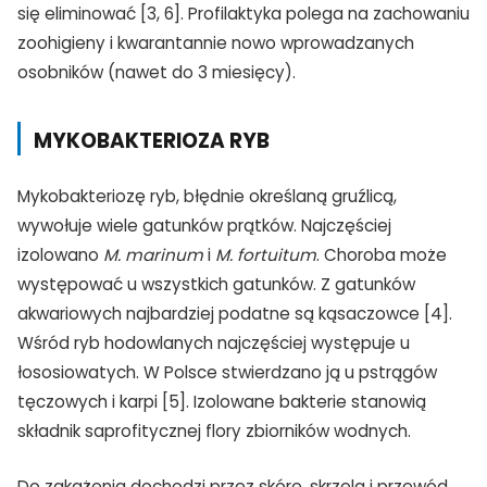
się eliminować [3, 6]. Profilaktyka polega na zachowaniu
zoohigieny i kwarantannie nowo wprowadzanych
osobników (nawet do 3 miesięcy).
MYKOBAKTERIOZA RYB
Mykobakteriozę ryb, błędnie określaną gruźlicą,
wywołuje wiele gatunków prątków. Najczęściej
izolowano
M. marinum
i
M. fortuitum
. Choroba może
występować u wszystkich gatunków. Z gatunków
akwariowych najbardziej podatne są kąsaczowce [4].
Wśród ryb hodowlanych najczęściej występuje u
łososiowatych. W Polsce stwierdzano ją u pstrągów
tęczowych i karpi [5]. Izolowane bakterie stanowią
składnik saprofitycznej flory zbiorników wodnych.
Do zakażenia dochodzi przez skórę, skrzela i przewód