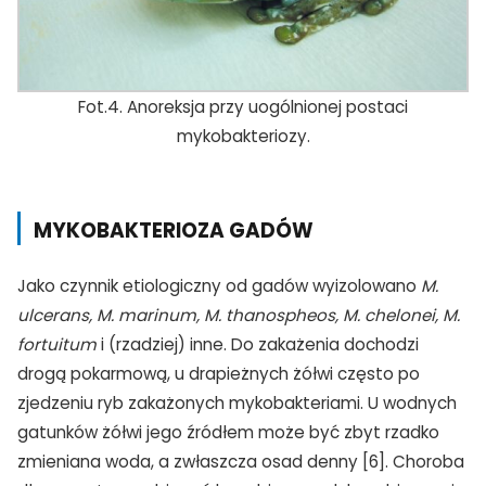
Fot.4. Anoreksja przy uogólnionej postaci
mykobakteriozy.
MYKOBAKTERIOZA GADÓW
Jako czynnik etiologiczny od gadów wyizolowano
M.
ulcerans, M. marinum, M. thanospheos, M. chelonei, M.
fortuitum
i (rzadziej) inne. Do zakażenia dochodzi
drogą pokarmową, u drapieżnych żółwi często po
zjedzeniu ryb zakażonych mykobakteriami. U wodnych
gatunków żółwi jego źródłem może być zbyt rzadko
zmieniana woda, a zwłaszcza osad denny [6]. Choroba