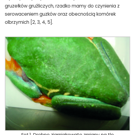
gruzełków gruźliczych, rzadko mamy do czynienia z
serowaceniem guzków oraz obecnością komórek
olbrzymich [2, 3, 4, 5].
Fot.1. Drobne ziarniakowate zmiany na tle