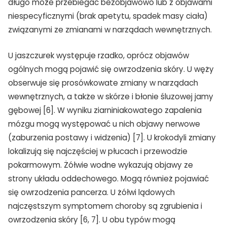
długo może przebiegać bezobjawowo lub z objawami
niespecyficznymi (brak apetytu, spadek masy ciała)
związanymi ze zmianami w narządach wewnętrznych.
U jaszczurek występuje rzadko, oprócz objawów
ogólnych mogą pojawić się owrzodzenia skóry. U węży
obserwuje się prosówkowate zmiany w narządach
wewnętrznych, a także w skórze i błonie śluzowej jamy
gębowej [6]. W wyniku ziarniniakowatego zapalenia
mózgu mogą występować u nich objawy nerwowe
(zaburzenia postawy i widzenia) [7]. U krokodyli zmiany
lokalizują się najczęściej w płucach i przewodzie
pokarmowym. Żółwie wodne wykazują objawy ze
strony układu oddechowego. Mogą również pojawiać
się owrzodzenia pancerza. U żółwi lądowych
najczęstszym symptomem choroby są zgrubienia i
owrzodzenia skóry [6, 7]. U obu typów mogą