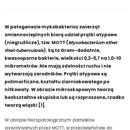
W patogenezie mykobakterioz zwierząt
zmiennocieplnych biorą udział prątki atypowe
(niegruźlicze), tzw. MOTT (
Mycobacterium other
than tuberculosis
). Są to Gram-dodatnie,
kwasooporne bakterie, wielkości 0,2-0,7 na 1,0-10
mikrometrów. Nie mają zdolności ruchu i nie
wytwarzają zarodników. Prątki atypowe są
polimorficzne, kształtu ziarniakowatego po
nitkowaty. W obrazie mikroskopowym tworzą
bezkształtne skupiska lub są rozproszone, rzadko
tworzą wiązki [1].
W obrazie histopatologicznym ziarniaków
wywoływanych przez MOTT, w przeciwieństwie do