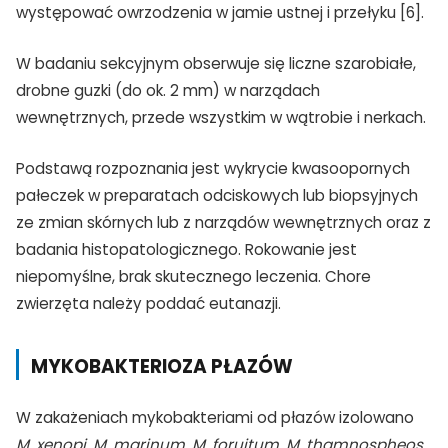
występować owrzodzenia w jamie ustnej i przełyku [6].
W badaniu sekcyjnym obserwuje się liczne szarobiałe,
drobne guzki (do ok. 2 mm) w narządach
wewnętrznych, przede wszystkim w wątrobie i nerkach.
Podstawą rozpoznania jest wykrycie kwasoopornych
pałeczek w preparatach odciskowych lub biopsyjnych
ze zmian skórnych lub z narządów wewnętrznych oraz z
badania histopatologicznego. Rokowanie jest
niepomyślne, brak skutecznego leczenia. Chore
zwierzęta należy poddać eutanazji.
MYKOBAKTERIOZA PŁAZÓW
W zakażeniach mykobakteriami od płazów izolowano
M. xenopi, M. marinum, M. foruitum, M. thamnospheos,