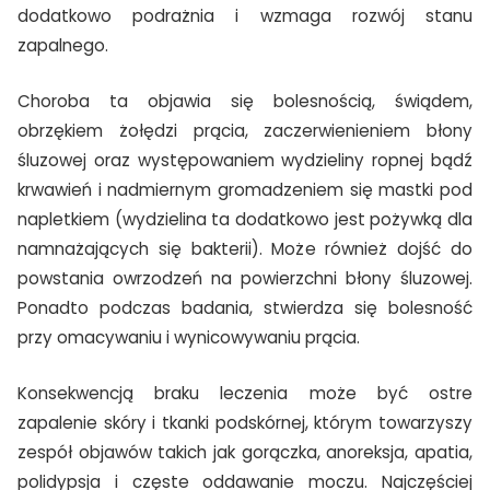
dodatkowo podrażnia i wzmaga rozwój stanu
zapalnego.
Choroba ta objawia się bolesnością, świądem,
obrzękiem żołędzi prącia, zaczerwienieniem błony
śluzowej oraz występowaniem wydzieliny ropnej bądź
krwawień i nadmiernym gromadzeniem się mastki pod
napletkiem (wydzielina ta dodatkowo jest pożywką dla
namnażających się bakterii). Może również dojść do
powstania owrzodzeń na powierzchni błony śluzowej.
Ponadto podczas badania, stwierdza się bolesność
przy omacywaniu i wynicowywaniu prącia.
Konsekwencją braku leczenia może być ostre
zapalenie skóry i tkanki podskórnej, którym towarzyszy
zespół objawów takich jak gorączka, anoreksja, apatia,
polidypsja i częste oddawanie moczu. Najczęściej