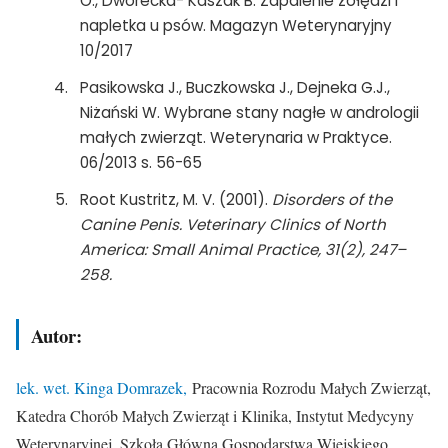
O., Dworecka- Kaszak B. Zapalenie żołędzi i
napletka u psów. Magazyn Weterynaryjny
10/2017
Pasikowska J., Buczkowska J., Dejneka G.J.,
Niżański W. Wybrane stany nagłe w andrologii
małych zwierząt. Weterynaria w Praktyce.
06/2013 s. 56-65
Root Kustritz, M. V. (2001).
Disorders of the
Canine Penis. Veterinary Clinics of North
America: Small Animal Practice, 31(2), 247–
258.
Autor:
lek. wet. Kinga Domrazek,
Pracownia Rozrodu Małych Zwierząt,
Katedra Chorób Małych Zwierząt i Klinika, Instytut Medycyny
Weterynaryjnej, Szkoła Główna Gospodarstwa Wiejskiego