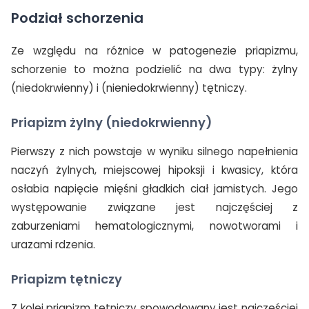
Podział schorzenia
Ze względu na różnice w patogenezie priapizmu,
schorzenie to można podzielić na dwa typy: żylny
(niedokrwienny) i (nieniedokrwienny) tętniczy.
Priapizm żylny (niedokrwienny)
TAK, JESTEM PROFESIONALISTĄ
Nie jestem profesionalistą
Pierwszy z nich powstaje w wyniku silnego napełnienia
naczyń żylnych, miejscowej hipoksji i kwasicy, która
osłabia napięcie mięśni gładkich ciał jamistych. Jego
występowanie związane jest najczęściej z
zaburzeniami hematologicznymi, nowotworami i
urazami rdzenia.
Priapizm tętniczy
Z kolei priapizm tętniczy spowodowany jest najczęściej