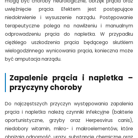
mogą być choroby neurologiczne, obrzęk prącia oraz
uwięźnięcie prącia. Efektem jest postępujące
niedokrwienie i wysuszenie narządu. Postępowanie
terapeutyczne polega na nawilżeniu i manualnym
odprowadzeniu prącia do napletka. W przypadku
ciężkiego uszkodzenia prącia będącego skutkiem
wielogodzinnego wynicowania prącia, konieczna może
być amputacja narządu.
Zapalenie prącia i napletka –
przyczyny choroby
Do najczęstszych przyczyn występowania zapalenia
prącia i napletka należą czynniki infekcyjne (bakterie
oportunistyczne, grzyby oraz Herpesvirus canis),
niedobory witamin, mikro- i makroelementów, które
obniżają odporność, urazy, substancje chemiczne oraz